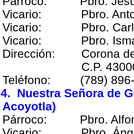
Párroco: Pbro. Jesús
Vicario: Pbro. Antoni
Vicario: Pbro. Carlos
Vicario: Pbro. Ismael 
Dirección: Corona del
C.P. 43000 Huej
Teléfono: (789) 896
4. Nuestra Señora de G
Acoyotla)
Párroco: Pbro. Alfons
Vicario: Pbro. Ángel