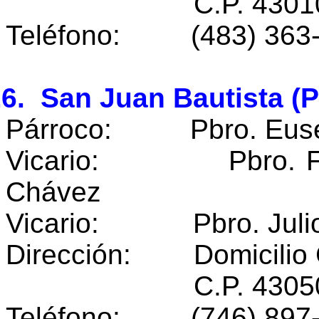
C.P. 43010 Coac
Teléfono: (483) 363
6. San Juan Bautista (P
Párroco: Pbro. Euseb
Vicario: Pbro. Fran
Chávez
Vicario: Pbro. Julio 
Dirección: Domicilio 
C.P. 43050 Hua
Teléfono: (746) 897-