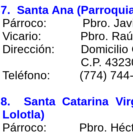
7. Santa Ana (Parroqui
Párroco: Pbro. Javie
Vicario: Pbro. Raúl 
Dirección: Domicilio 
C.P. 43230 Tiang
Teléfono: (774) 744-
38. Santa Catarina Vir
Lolotla)
Párroco: Pbro. Hécto