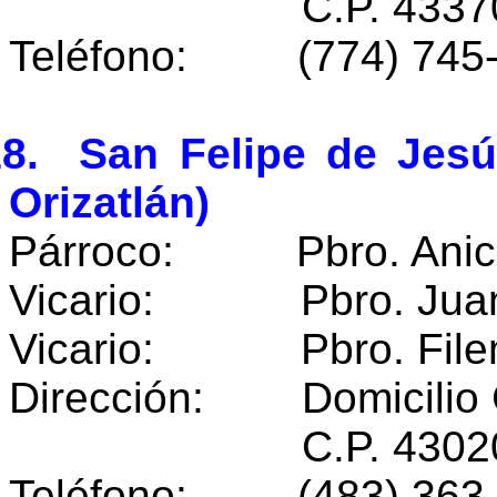
C.P. 43370 San C
Teléfono: (774) 745
18. San Felipe de Jesú
Orizatlán)
Párroco: Pbro. Anice
Vicario: Pbro. Juan 
Vicario: Pbro. Filem
Dirección: Domicilio 
C.P. 43020 Oriz
Teléfono: (483) 363