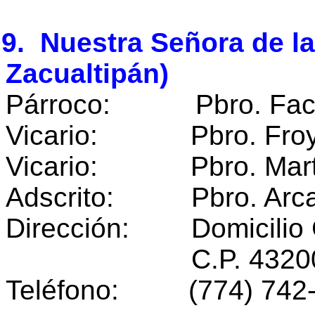
9. Nuestra Señora de l
Zacualtipán)
Párroco: Pbro. Facund
Vicario: Pbro. Froyl
Vicario: Pbro. Martín
Adscrito: Pbro. Arca
Dirección: Domicilio 
C.P. 43200 Zacu
Teléfono: (774) 742