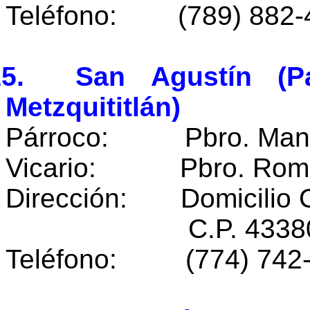
Teléfono: (789) 882-
15. San Agustín (Pa
Metzquititlán)
Párroco: Pbro. Manue
Vicario: Pbro. Román
Dirección: Domicilio 
C.P. 43380 Metzq
Teléfono: (774) 742